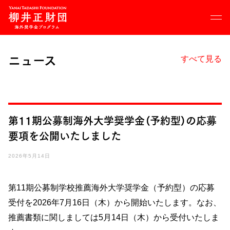
メ
ニ
ュ
ー
ニュース
すべて見る
応募要項
実績
第11期公募制海外大学奨学金（予約型）の応募
奨学生の声
要項を公開いたしました
Q&A
2026年5月14日
奨学生コミュニティ
第11期公募制学校推薦海外大学奨学金（予約型）の応募
財団について
受付を2026年7月16日（木）から開始いたします。なお、
推薦書類に関しましては5月14日（木）から受付いたしま
応募ログイン